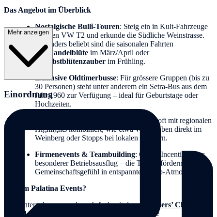
Das Angebot im Überblick
Nostalgische Bulli-Touren
: Steig ein in Kult-Fahrzeuge
Mehr anzeigen
wie den VW T2 und erkunde die Südliche Weinstrasse.
Besonders beliebt sind die saisonalen Fahrten
zur
Mandelblüte
im März/April oder
der
Obstblütenzauber
im Frühling.
Exklusive Oldtimerbusse
: Für grössere Gruppen (bis zu
30 Personen) steht unter anderem ein Setra-Bus aus dem
Einordnung
Jahr 1960 zur Verfügung – ideal für Geburtstage oder
Hochzeiten.
Genuss & Kultur
: Die Fahrten werden oft mit regionalen
Highlights kombiniert, wie etwa Weinproben direkt im
Weinberg oder Stopps bei lokalen Winzern.
Firmenevents & Teambuilding
: Ob als Incentive oder
besonderer Betriebsausflug – die Touren fördern das
Gemeinschaftsgefühl in entspannter Retro-Atmosphäre.
Warum Palatina Events?
Das Unternehmen wurde mehrfach mit dem
Travelers’ Choice
Award
(zuletzt 2025) ausgezeichnet, was die hohe