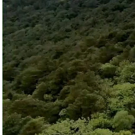
76829 Landau, Deutschland
Eventdauer
3 - 8 Stunden
Personen
4 - 90 Personen
Sprache
Deutsch, Englisch
Zeitraum
Januar - Dezember
Einmalige Erlebnisse im Oldtimerbus