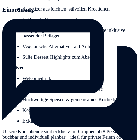
Einordnung
Appetizer aus leichten, stilvollen Kreationen
Raffinierte Vorspeisenvariationen
Hauptgang mit Fisch- oder Fleischvariante inklusive
passender Beilagen
Vegetarische Alternativen auf Anfrage
Süße Dessert-Highlights zum Abschluss
Inklusive:
Welcomedrink
Wein, Bier, Schorlen & Wasser inklusive
Hochwertige Speisen & gemeinsames Kocherlebnis
Kochschürzen für das Event
Exklusive Goodiebag als kleines Dankeschön
Unsere Kochabende sind exklusiv für Gruppen ab 8 Personen
buchbar und individuell planbar – ideal für private Feiern oder