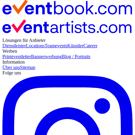
Lösungen für Anbieter
Dienstleister
Locations
Teamevents
Künstler
Caterer
Werben
Print
eventletter
Bannerwerbung
Blog / Portraits
Information
Über uns
Sitemap
Folge uns