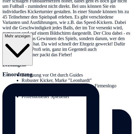
Hier schlagen Fußballerherzen höher, dabei geht es doch gar nicht
um Fußball - zumindest nicht direkt. Bei uns können Sie ein
individuelles Kickerturnier gestalten. In einer Stunde können bis zu
45 Teilnehmer den Spielspaß erleben. Es gibt verschiedene
Varianten und Ausführungen, wie z.B. das Speed-Kickern. Dabei
wird die Geschwindigkeit jedes Balls, der im Tor versenkt wird,
gemessen und auf einem Bildschirm dargestellt. Der Clou dabei - es
Mehr anzeigen
geht nicht um das Gewinnen des Spiels, sondern darum, wer den
schnellsten Ball hat. Da wird schnell der Ehrgeiz geweckt! Dafür
muss man kein Profi sein, ganz im Gegenteil auch
Tischfußballgegner packt das Fieber!
Leistungen:
Einordnung
Betreuung vor Ort durch Guides
Robuster Kicker, Marke "Leonhardt"
Der Kicker kann auf Wunsch mit dem Firmenlogo
geschmückt werden
Professioneller Spielleiter