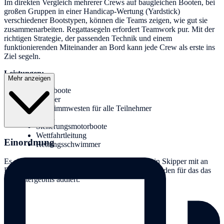
Im direkten Vergleich mehrerer Crews auf baugleichen Booten, bei
großen Gruppen in einer Handicap-­Wertung (Yardstick)
verschiedener Bootstypen, können die Teams zeigen, wie gut sie
zusammenarbeiten. Regattasegeln erfordert Teamwork pur. Mit der
richtigen Strategie, der passenden Technik und einem
funktionierenden Miteinander an Bord kann jede Crew als erste ins
Ziel segeln.
Leistungen:
Mehr anzeigen
Segelboote
Skipper
Schwimmwesten für alle Teilnehmer
Bojen
Sicherungsmotorboote
Wettfahrtleitung
Einordnung
Rettungsschwimmer
Es sind keine Segelkenntnisse erforderlich, da ein Skipper mit an
Bord ist. Die Ergebnisse mehrerer Wettfahrten werden für das das
Gesamtergebnis addiert.