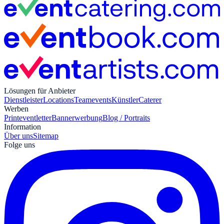
Lösungen für Anbieter
Dienstleister
Locations
Teamevents
Künstler
Caterer
Werben
Print
eventletter
Bannerwerbung
Blog / Portraits
Information
Über uns
Sitemap
Folge uns