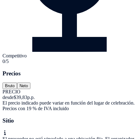
Competitivo
0/5
Precios
Bruto
Neto
PRECIO
desde
$39,83
p.p.
El precio indicado puede variar en función del lugar de celebración.
Precios con 19 % de IVA incluido
Sitio
El proveedor no está vinculado a una ubicación fija. El organizador