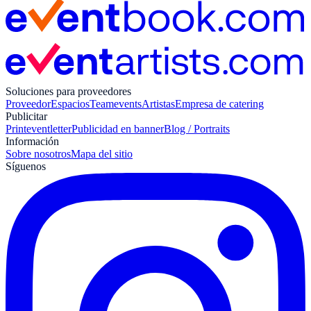
Soluciones para proveedores
Proveedor
Espacios
Teamevents
Artistas
Empresa de catering
Publicitar
Print
eventletter
Publicidad en banner
Blog / Portraits
Información
Sobre nosotros
Mapa del sitio
Síguenos