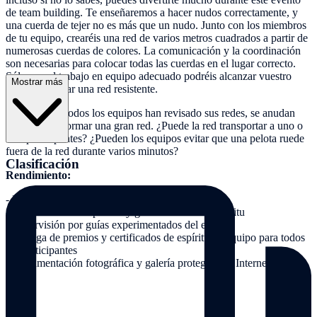
de team building. Te enseñaremos a hacer nudos correctamente, y
una cuerda de tejer no es más que un nudo. Junto con los miembros
de tu equipo, crearéis una red de varios metros cuadrados a partir de
numerosas cuerdas de colores. La comunicación y la coordinación
son necesarias para colocar todas las cuerdas en el lugar correcto.
Sólo con el trabajo en equipo adecuado podréis alcanzar vuestro
Mostrar más
objetivo y crear una red resistente.
Una vez que todos los equipos han revisado sus redes, se anudan
entre sí para formar una gran red. ¿Puede la red transportar a uno o
más participantes? ¿Pueden los equipos evitar que una pelota ruede
fuera de la red durante varios minutos?
Clasificación
Rendimiento:
- Equipamiento completo (cuerdas, etc.)
- Moderación de la prueba y gestión del evento in situ
- Supervisión por guías experimentados del equipo
- Entrega de premios y certificados de espíritu de equipo para todos
los participantes
- Documentación fotográfica y galería protegida en Internet