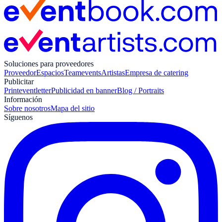
Soluciones para proveedores
Proveedor
Espacios
Teamevents
Artistas
Empresa de catering
Publicitar
Print
eventletter
Publicidad en banner
Blog / Portraits
Información
Sobre nosotros
Mapa del sitio
Síguenos