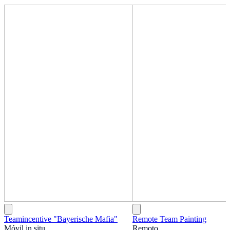
Teamincentive "Bayerische Mafia"
Remote Team Painting
Móvil in situ
Remoto