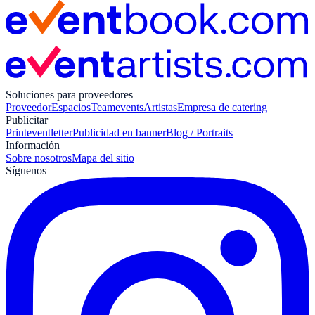
Soluciones para proveedores
Proveedor
Espacios
Teamevents
Artistas
Empresa de catering
Publicitar
Print
eventletter
Publicidad en banner
Blog / Portraits
Información
Sobre nosotros
Mapa del sitio
Síguenos