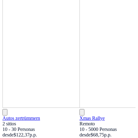
Autos zertrümmern
Xmas Rallye
2 sitios
Remoto
10 - 30 Personas
10 - 5000 Personas
desde
$122,37
p.p.
desde
$68,75
p.p.