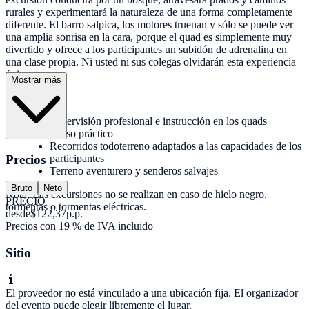
rurales y experimentará la naturaleza de una forma completamente
diferente. El barro salpica, los motores truenan y sólo se puede ver
una amplia sonrisa en la cara, porque el quad es simplemente muy
divertido y ofrece a los participantes un subidón de adrenalina en
una clase propia. Ni usted ni sus colegas olvidarán esta experiencia
única.
Mostrar más
Servicios:
Supervisión profesional e instrucción en los quads
Curso práctico
Recorridos todoterreno adaptados a las capacidades de los
Precios
participantes
Terreno aventurero y senderos salvajes
Bruto
Neto
Nota: Las excursiones no se realizan en caso de hielo negro,
PRECIO
tormentas o tormentas eléctricas.
desde
$122,37
p.p.
Precios con 19 % de IVA incluido
Sitio
El proveedor no está vinculado a una ubicación fija. El organizador
del evento puede elegir libremente el lugar.