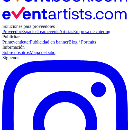
Soluciones para proveedores
Proveedor
Espacios
Teamevents
Artistas
Empresa de catering
Publicitar
Print
eventletter
Publicidad en banner
Blog / Portraits
Información
Sobre nosotros
Mapa del sitio
Síguenos