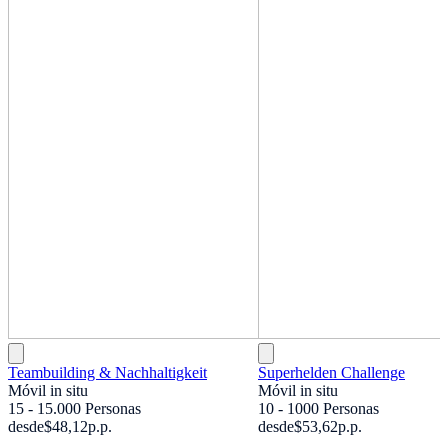
Teambuilding & Nachhaltigkeit
Superhelden Challenge
Móvil in situ
Móvil in situ
15 - 15.000 Personas
10 - 1000 Personas
desde
$48,12
p.p.
desde
$53,62
p.p.