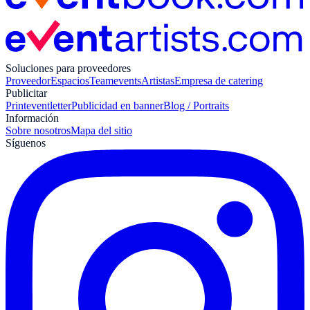
Soluciones para proveedores
Proveedor
Espacios
Teamevents
Artistas
Empresa de catering
Publicitar
Print
eventletter
Publicidad en banner
Blog / Portraits
Información
Sobre nosotros
Mapa del sitio
Síguenos