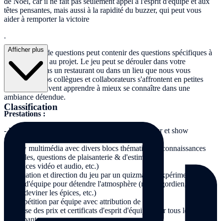
de Noël, car il ne fait pas seulement appel à l'esprit d'équipe et aux
têtes pensantes, mais aussi à la rapidité du buzzer, qui peut vous
aider à remporter la victoire
.
Afficher plus
Le catalogue de questions peut contenir des questions spécifiques à
l'entreprise ou au projet. Le jeu peut se dérouler dans votre
entreprise, dans un restaurant ou dans un lieu que nous vous
proposons. Vos collègues et collaborateurs s'affrontent en petites
équipes et peuvent apprendre à mieux se connaître dans une
ambiance détendue.
Classification
Prestations :
- Installation de buzzers, y compris vidéoprojecteur et show
multimédia
- Show multimédia avec divers blocs thématiques (connaissances
générales, questions de plaisanterie & d'estimation,
séquences vidéo et audio, etc.)
- Animation et direction du jeu par un quizmaster expérimenté
- Jeux d'équipe pour détendre l'atmosphère (nœud gordien, jeu des
clous, deviner les épices, etc.)
- Compétition par équipe avec attribution de points
- Remise des prix et certificats d'esprit d'équipe pour tous les
participants