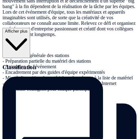
mouvement sans interruption et le déclenchement d'un superbe "big
bang" à la fin dépendent de la réalisation de la tâche par les équipes.
Lors de cet événement d'équipe, tous les matériaux et appareils
imaginables sont utilisés, de sorte que la créativité de vos
collaborateurs ne connaît aucune limite. Relevez ce défi et organisez
un événement d'entreprise passionnant et créatif dont vos collègues
Afficher plus
se souviendront longtemps.
Prestations :
- Conception générale des stations
- Préparation partielle du matériel des stations
Classification
- Animation de l'événement
- Encadrement par des guides d'équipe expérimentés
- Mise à disposition du matériel conformément à la liste de matériel
- Documentation en images et galerie protégée sur Internet
- Certificats Teamgeist pour chaque participant