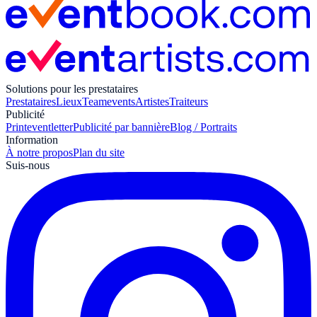
Solutions pour les prestataires
Prestataires
Lieux
Teamevents
Artistes
Traiteurs
Publicité
Print
eventletter
Publicité par bannière
Blog / Portraits
Information
À notre propos
Plan du site
Suis-nous