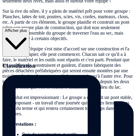
seulement deux rives, mais aussi et surtout votre équipe !
Sur la rive du nôtre, il y a plein de matériel prêt pour votre groupe :
Planches, lattes de toit, poutres, scies, vis, cordes, marteaux, clous,
etc. A partir de ces éléments, le groupe planifie et construit un pont
selon son propre plan de construction, qui doit non seulement
Afficher plus
permettre à l'ensemble du groupe de traverser l'eau au sec, mais
aussi répondre à certains objectifs.
Une fois que l'équipe s'est mise d'accord sur une construction et l'a
couchée sur papier, elle peut commencer. Chacun sait ce qu'il a à
faire, le matériel et les outils sont répartis et c'est parti. Pendant que
Classification
les concepteurs construisent et guident, d'autres fabriquent des
pièces détachées préfabriquées qui seront ensuite montées par une
troisième équipe. Le pont grandit lentement jusqu'à l'autre rive. Pour
les grands groupes, il est recommandé de travailler depuis les deux
rives, de sorte que l'on se retrouve finalement au milieu du lac.
Le résultat est impressionnant : Le groupe a construit un pont stable,
sûr et imposant - un travail d'une journée qui crée des liens au sens
propre du terme et qui restera certainement longtemps dans les
mémoires.
Les prestations :
Bois de construction et outils