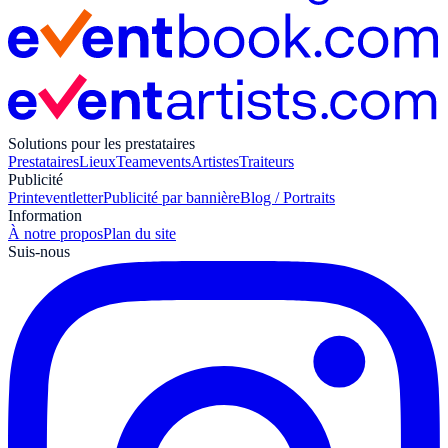
Solutions pour les prestataires
Prestataires
Lieux
Teamevents
Artistes
Traiteurs
Publicité
Print
eventletter
Publicité par bannière
Blog / Portraits
Information
À notre propos
Plan du site
Suis-nous