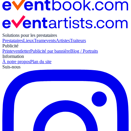
Solutions pour les prestataires
Prestataires
Lieux
Teamevents
Artistes
Traiteurs
Publicité
Print
eventletter
Publicité par bannière
Blog / Portraits
Information
À notre propos
Plan du site
Suis-nous