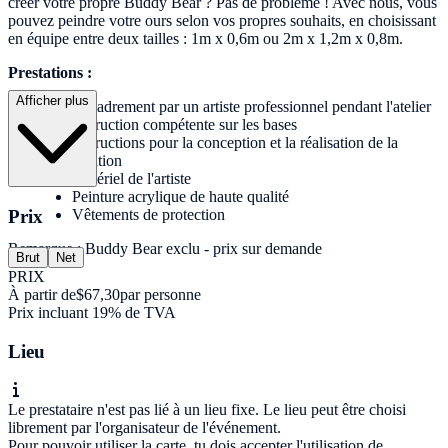
créer votre propre Buddy Bear ? Pas de problème ! Avec nous, vous
pouvez peindre votre ours selon vos propres souhaits, en choisissant
en équipe entre deux tailles : 1m x 0,6m ou 2m x 1,2m x 0,8m.
Prestations :
Afficher plus
Encadrement par un artiste professionnel pendant l'atelier
Instruction compétente sur les bases
Instructions pour la conception et la réalisation de la
création
Matériel de l'artiste
Peinture acrylique de haute qualité
Prix
Vêtements de protection
Remarque : Buddy Bear exclu - prix sur demande
Brut
Net
PRIX
À partir de
$67,30
par personne
Prix incluant 19% de TVA
Lieu
Le prestataire n'est pas lié à un lieu fixe. Le lieu peut être choisi
librement par l'organisateur de l'événement.
Pour pouvoir utiliser la carte, tu dois accepter l'utilisation de