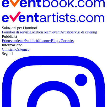
Soluzioni per i fornitori
Fornitori di servizi
Location
Team event
Artisti
Servizi di catering
Pubblicità
Print
eventletter
Pubblicità banner
Blog / Portraits
Informazione
Chi siamo
Sitemap
Seguici