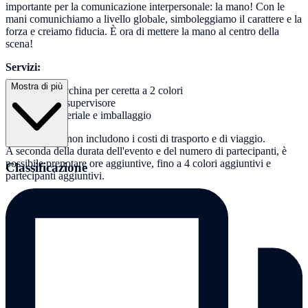
importante per la comunicazione interpersonale: la mano! Con le
mani comunichiamo a livello globale, simboleggiamo il carattere e la
forza e creiamo fiducia. È ora di mettere la mano al centro della
scena!
Servizi:
Mostra di più
Macchina per ceretta a 2 colori
Un supervisore
Materiale e imballaggio
Nota: i prezzi non includono i costi di trasporto e di viaggio.
A seconda della durata dell'evento e del numero di partecipanti, è
possibile prenotare ore aggiuntive, fino a 4 colori aggiuntivi e
Classificazione
partecipanti aggiuntivi.