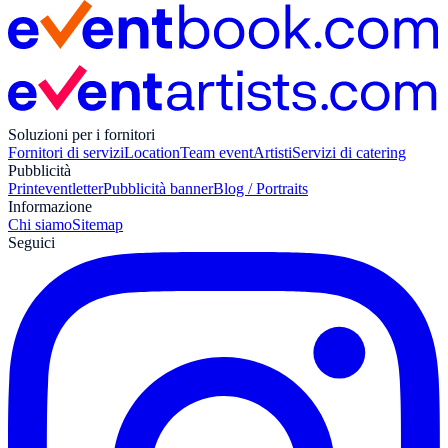
Soluzioni per i fornitori
Fornitori di servizi
Location
Team event
Artisti
Servizi di catering
Pubblicità
Print
eventletter
Pubblicità banner
Blog / Portraits
Informazione
Chi siamo
Sitemap
Seguici