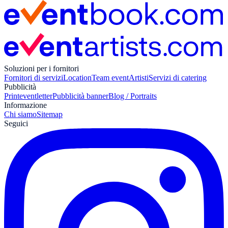
Soluzioni per i fornitori
Fornitori di servizi
Location
Team event
Artisti
Servizi di catering
Pubblicità
Print
eventletter
Pubblicità banner
Blog / Portraits
Informazione
Chi siamo
Sitemap
Seguici