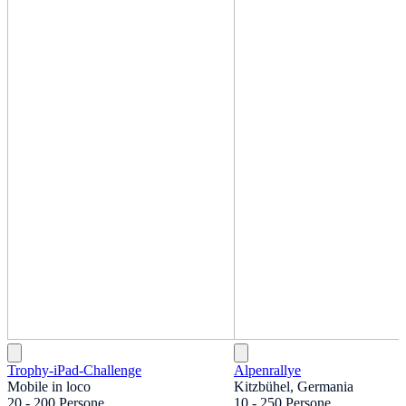
Trophy-iPad-Challenge
Alpenrallye
Mobile in loco
Kitzbühel, Germania
20 - 200 Persone
10 - 250 Persone