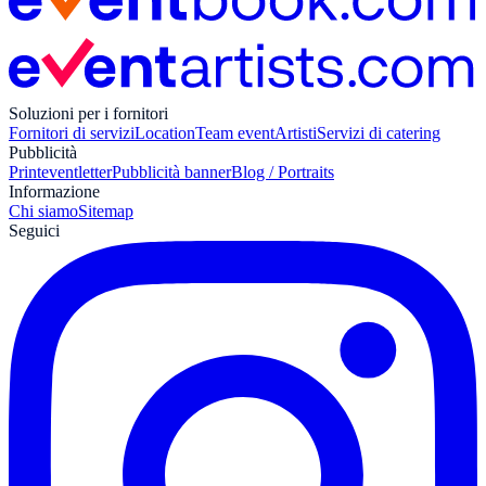
Soluzioni per i fornitori
Fornitori di servizi
Location
Team event
Artisti
Servizi di catering
Pubblicità
Print
eventletter
Pubblicità banner
Blog / Portraits
Informazione
Chi siamo
Sitemap
Seguici