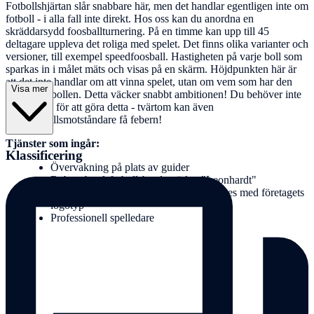
Fotbollshjärtan slår snabbare här, men det handlar egentligen inte om
fotboll - i alla fall inte direkt. Hos oss kan du anordna en
skräddarsydd foosballturnering. På en timme kan upp till 45
deltagare uppleva det roliga med spelet. Det finns olika varianter och
versioner, till exempel speedfoosball. Hastigheten på varje boll som
sparkas in i målet mäts och visas på en skärm. Höjdpunkten här är
att det inte handlar om att vinna spelet, utan om vem som har den
Visa mer
snabbaste bollen. Detta väcker snabbt ambitionen! Du behöver inte
vara proffs för att göra detta - tvärtom kan även
bordsfotbollsmotståndare få febern!
Tjänster som ingår:
Klassificering
Övervakning på plats av guider
Robust bordsfotbollsbord, märket "Leonhardt"
Bordsfotbollsbordet kan på begäran förses med företagets
logotyp
Professionell spelledare