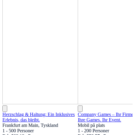
Herzschlag & Haltung: Ein Inklusives
Company Games – Ihr Firme
Erlebnis, das bleibt.
Ihre Games. Ihr Event.
Frankfurt am Main, Tyskland
Mobil på plats
1 - 500 Personer
1 - 200 Personer