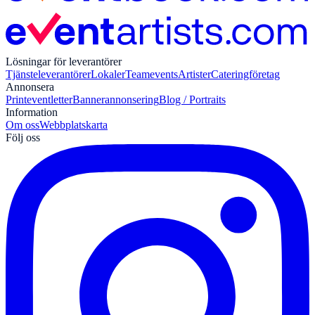
Lösningar för leverantörer
Tjänsteleverantörer
Lokaler
Teamevents
Artister
Cateringföretag
Annonsera
Print
eventletter
Bannerannonsering
Blog / Portraits
Information
Om oss
Webbplatskarta
Följ oss