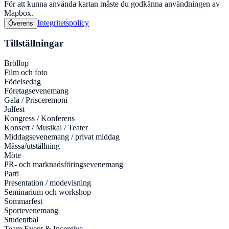
För att kunna använda kartan måste du godkänna användningen av
Mapbox.
Integritetspolicy
Överens
Tillställningar
Bröllop
Film och foto
Födelsedag
Företagsevenemang
Gala / Prisceremoni
Julfest
Kongress / Konferens
Konsert / Musikal / Teater
Middagsevenemang / privat middag
Mässa/utställning
Möte
PR- och marknadsföringsevenemang
Parti
Presentation / modevisning
Seminarium och workshop
Sommarfest
Sportevenemang
Studentbal
Team Event & Incentive