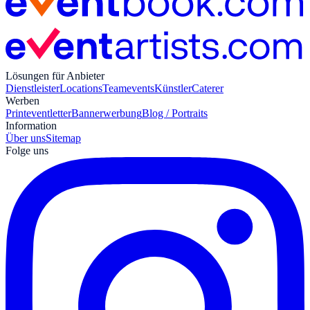
Lösungen für Anbieter
Dienstleister
Locations
Teamevents
Künstler
Caterer
Werben
Print
eventletter
Bannerwerbung
Blog / Portraits
Information
Über uns
Sitemap
Folge uns