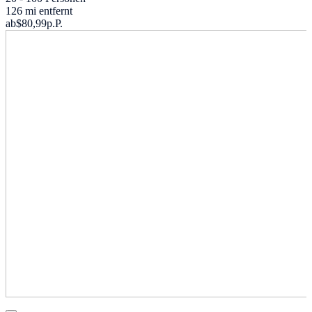
126 mi entfernt
ab
$80,99
p.P.