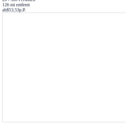
126 mi entfernt
ab
$53,53
p.P.