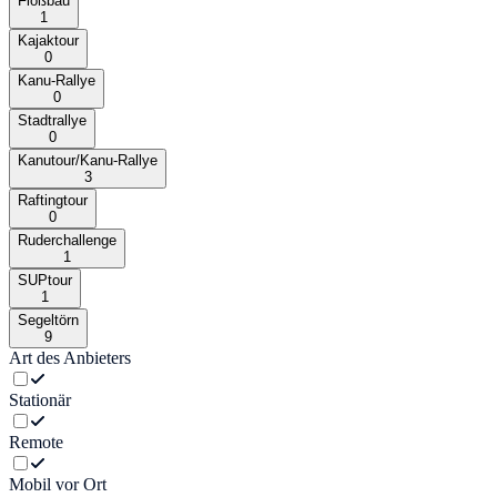
Floßbau
1
Kajaktour
0
Kanu-Rallye
0
Stadtrallye
0
Kanutour/Kanu-Rallye
3
Raftingtour
0
Ruderchallenge
1
SUPtour
1
Segeltörn
9
Art des Anbieters
Stationär
Remote
Mobil vor Ort