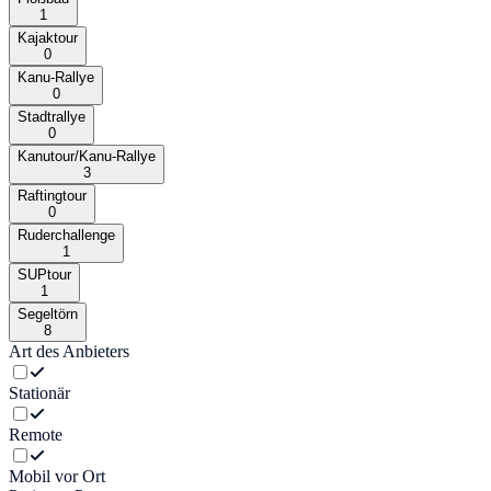
1
Kajaktour
0
Kanu-Rallye
0
Stadtrallye
0
Kanutour/Kanu-Rallye
3
Raftingtour
0
Ruderchallenge
1
SUPtour
1
Segeltörn
8
Art des Anbieters
Stationär
Remote
Mobil vor Ort