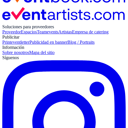
Soluciones para proveedores
Proveedor
Espacios
Teamevents
Artistas
Empresa de catering
Publicitar
Print
eventletter
Publicidad en banner
Blog / Portraits
Información
Sobre nosotros
Mapa del sitio
Síguenos