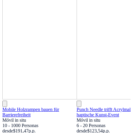
Mobile Holzrampen bauen für
Punch Needle trifft Acrylmale
Barrierefreiheit
haptische Kunst-Event
Móvil in situ
Móvil in situ
10 - 1000 Personas
6 - 20 Personas
desde
$191,47
p.p.
desde
$123,54
p.p.