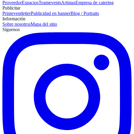
Proveedor
Espacios
Teamevents
Artistas
Empresa de catering
Publicitar
Print
eventletter
Publicidad en banner
Blog / Portraits
Información
Sobre nosotros
Mapa del sitio
Síguenos