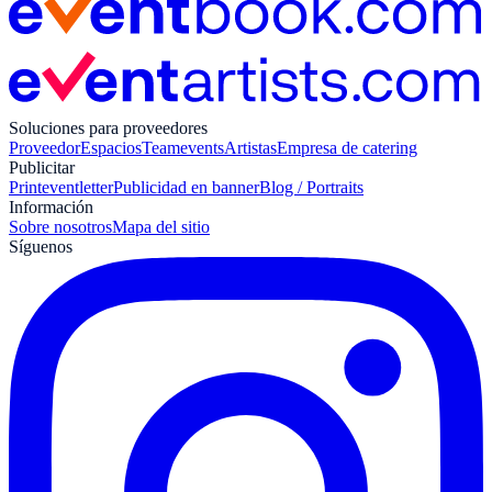
Soluciones para proveedores
Proveedor
Espacios
Teamevents
Artistas
Empresa de catering
Publicitar
Print
eventletter
Publicidad en banner
Blog / Portraits
Información
Sobre nosotros
Mapa del sitio
Síguenos