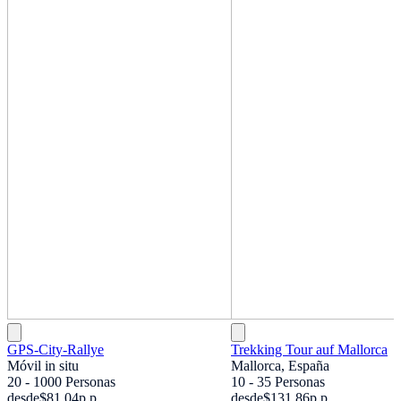
GPS-City-Rallye
Trekking Tour auf Mallorca
Móvil in situ
Mallorca, España
20 - 1000 Personas
10 - 35 Personas
desde
$81,04
p.p.
desde
$131,86
p.p.