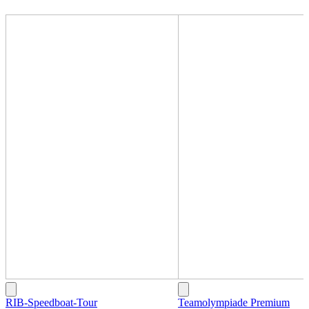
RIB-Speedboat-Tour
Teamolympiade Premium