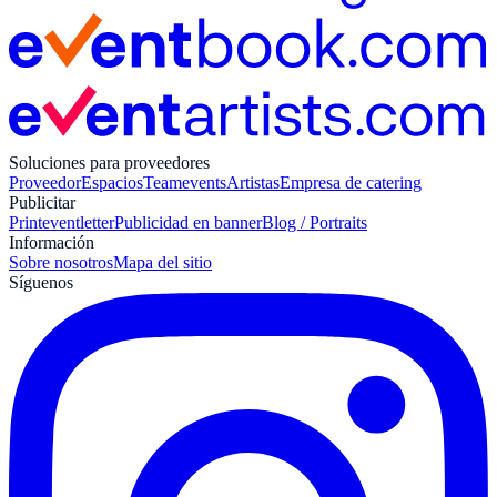
Soluciones para proveedores
Proveedor
Espacios
Teamevents
Artistas
Empresa de catering
Publicitar
Print
eventletter
Publicidad en banner
Blog / Portraits
Información
Sobre nosotros
Mapa del sitio
Síguenos