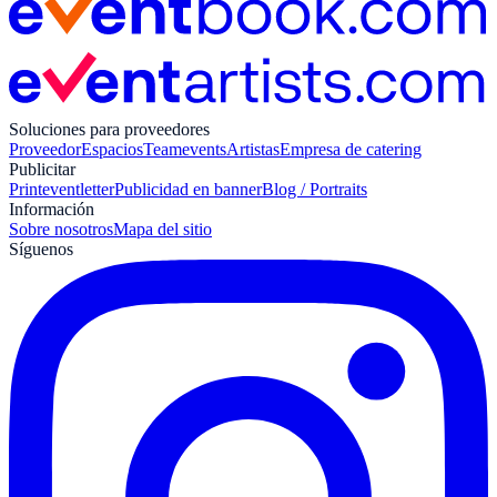
Soluciones para proveedores
Proveedor
Espacios
Teamevents
Artistas
Empresa de catering
Publicitar
Print
eventletter
Publicidad en banner
Blog / Portraits
Información
Sobre nosotros
Mapa del sitio
Síguenos