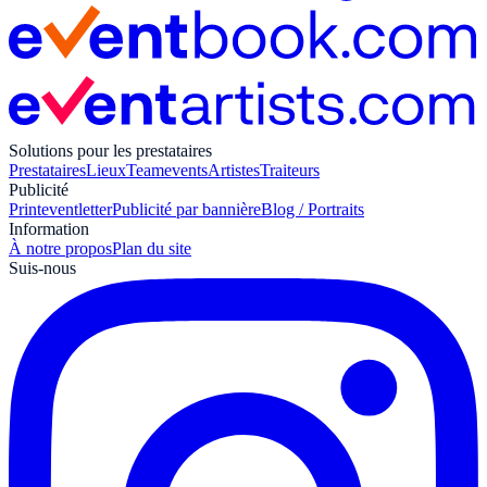
Solutions pour les prestataires
Prestataires
Lieux
Teamevents
Artistes
Traiteurs
Publicité
Print
eventletter
Publicité par bannière
Blog / Portraits
Information
À notre propos
Plan du site
Suis-nous