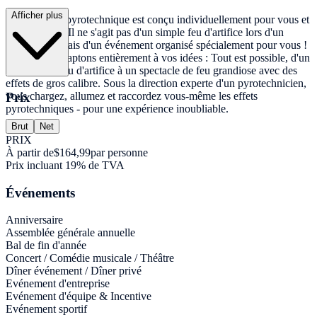
Afficher plus
L'événement pyrotechnique est conçu individuellement pour vous et
votre groupe. Il ne s'agit pas d'un simple feu d'artifice lors d'un
événement, mais d'un événement organisé spécialement pour vous !
Nous nous adaptons entièrement à vos idées : Tout est possible, d'un
simple petit feu d'artifice à un spectacle de feu grandiose avec des
effets de gros calibre. Sous la direction experte d'un pyrotechnicien,
Prix
vous chargez, allumez et raccordez vous-même les effets
pyrotechniques - pour une expérience inoubliable.
Brut
Net
PRIX
À partir de
$164,99
par personne
Prix incluant 19% de TVA
Événements
Anniversaire
Assemblée générale annuelle
Bal de fin d'année
Concert / Comédie musicale / Théâtre
Dîner événement / Dîner privé
Evénement d'entreprise
Evénement d'équipe & Incentive
Evénement sportif