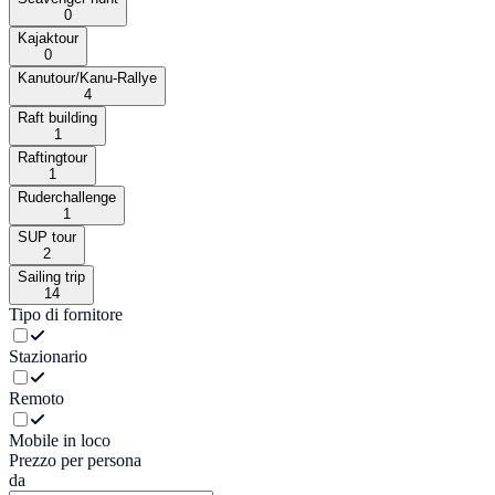
0
Kajaktour
0
Kanutour/Kanu-Rallye
4
Raft building
1
Raftingtour
1
Ruderchallenge
1
SUP tour
2
Sailing trip
14
Tipo di fornitore
Stazionario
Remoto
Mobile in loco
Prezzo per persona
da