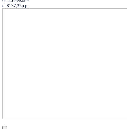
6 - 20 Persone
da
$137,35
p.p.