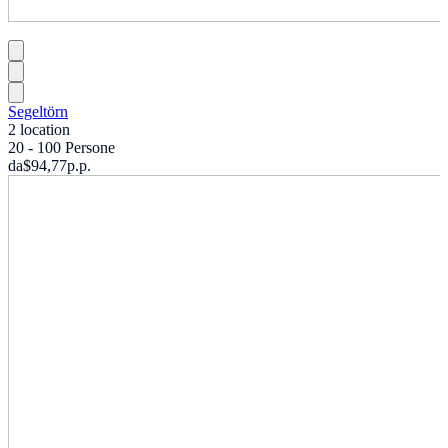
Segeltörn
2 location
20 - 100 Persone
da
$94,77
p.p.