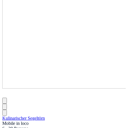
Kulinarischer Segeltörn
Mobile in loco