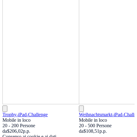
Trophy-iPad-Challenge
Weihnachtsmarkt-iPad-Challe
Mobile in loco
Mobile in loco
20 - 200 Persone
20 - 500 Persone
da
$206,02
p.p.
da
$108,51
p.p.
Consenso ai cookie e ai dati