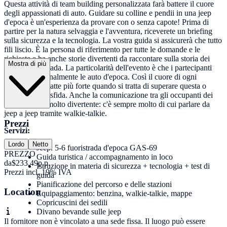
Questa attività di team building personalizzata farà battere il cuore
degli appassionati di auto. Guidare su colline e pendii in una jeep
d'epoca è un'esperienza da provare con o senza capote! Prima di
partire per la natura selvaggia e l'avventura, riceverete un briefing
sulla sicurezza e la tecnologia. La vostra guida si assicurerà che tutto
fili liscio. È la persona di riferimento per tutte le domande e le
richieste e ha anche storie divertenti da raccontare sulla storia dei
Mostra di più
veicoli fuoristrada. La particolarità dell'evento è che i partecipanti
guidano personalmente le auto d'epoca. Così il cuore di ogni
avventuriero batte più forte quando si tratta di superare questa o
quella piccola sfida. Anche la comunicazione tra gli occupanti dei
vari veicoli è molto divertente: c'è sempre molto di cui parlare da
jeep a jeep tramite walkie-talkie.
Prezzi
Servizi:
Lordo
Netto
Jeep: 5-6 fuoristrada d'epoca GAS-69
PREZZO
Guida turistica / accompagnamento in loco
da
$233,49
p.p.
Istruzione in materia di sicurezza + tecnologia + test di
Prezzi incl. 19% IVA
guida
Pianificazione del percorso e delle stazioni
Location
Equipaggiamento: benzina, walkie-talkie, mappe
Copricuscini dei sedili
Divano bevande sulle jeep
Il fornitore non è vincolato a una sede fissa. Il luogo può essere