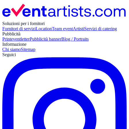
Soluzioni per i fornitori
Fornitori di servizi
Location
Team event
Artisti
Servizi di catering
Pubblicità
Print
eventletter
Pubblicità banner
Blog / Portraits
Informazione
Chi siamo
Sitemap
Seguici