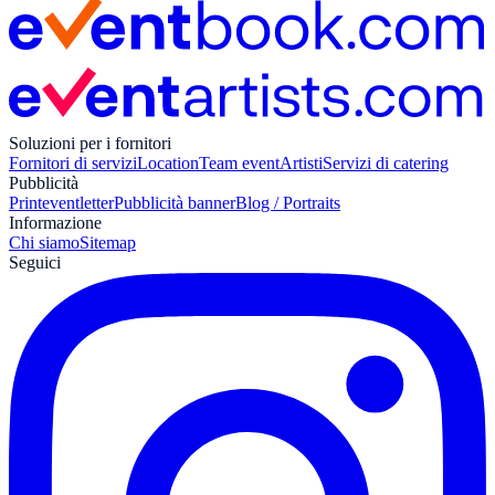
Soluzioni per i fornitori
Fornitori di servizi
Location
Team event
Artisti
Servizi di catering
Pubblicità
Print
eventletter
Pubblicità banner
Blog / Portraits
Informazione
Chi siamo
Sitemap
Seguici