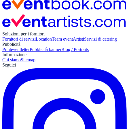
Soluzioni per i fornitori
Fornitori di servizi
Location
Team event
Artisti
Servizi di catering
Pubblicità
Print
eventletter
Pubblicità banner
Blog / Portraits
Informazione
Chi siamo
Sitemap
Seguici