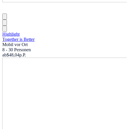
Highlight
Together is Better
Mobil vor Ort
8 - 30 Personen
ab
$48,04
p.P.