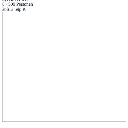
8 - 500 Personen
ab
$13,59
p.P.