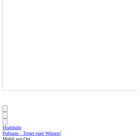
Highlight
Pubquiz - Testet euer Wissen!
Mobil vor Ort