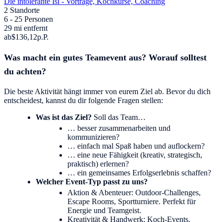
Die intolerante Isi - Vorträge, Kochkurse, Coaching
2 Standorte
6 - 25 Personen
29 mi entfernt
ab
$136,12
p.P.
Was macht ein gutes Teamevent aus? Worauf solltest
du achten?
Die beste Aktivität hängt immer von eurem Ziel ab. Bevor du dich
entscheidest, kannst du dir folgende Fragen stellen:
Was ist das Ziel?
Soll das Team…
… besser zusammenarbeiten und
kommunizieren?
… einfach mal Spaß haben und auflockern?
… eine neue Fähigkeit (kreativ, strategisch,
praktisch) erlernen?
… ein gemeinsames Erfolgserlebnis schaffen?
Welcher Event-Typ passt zu uns?
Aktion & Abenteuer: Outdoor-Challenges,
Escape Rooms, Sportturniere. Perfekt für
Energie und Teamgeist.
Kreativität & Handwerk: Koch-Events,