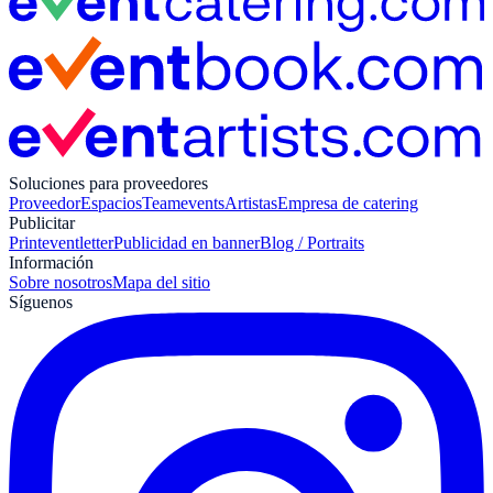
Soluciones para proveedores
Proveedor
Espacios
Teamevents
Artistas
Empresa de catering
Publicitar
Print
eventletter
Publicidad en banner
Blog / Portraits
Información
Sobre nosotros
Mapa del sitio
Síguenos