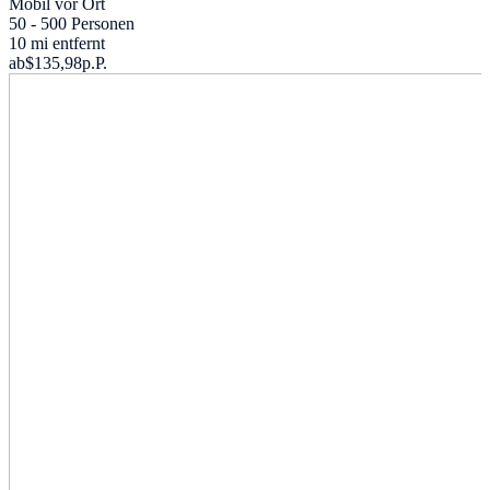
Mobil vor Ort
50 - 500 Personen
10 mi entfernt
ab
$135,98
p.P.